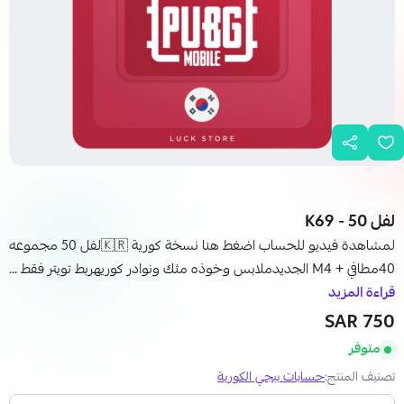
اقساط تابي
لفل 50 - K69
لمشاهدة فيديو للحساب اضغط هنا نسخة كورية 🇰🇷لفل 50 مجموعه
40مطافي + M4 الجديدملابس وخوذه مثك ونوادر كوريهربط تويتر فقط ...
قراءة المزيد
750 SAR
متوفر
تصنيف المنتج:
حسابات ببجي الكورية