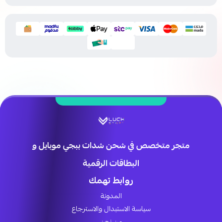
متجر متخصص في شحن شدات ببجي موبايل و
البطاقات الرقمية
روابط تهمك
المدونة
سياسة الاستبدال والاسترجاع