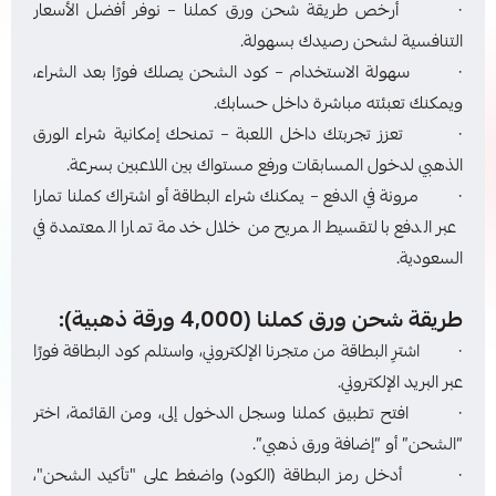
· أرخص طريقة شحن ورق كملنا – نوفر أفضل الأسعار
التنافسية لشحن رصيدك بسهولة.
· سهولة الاستخدام – كود الشحن يصلك فورًا بعد الشراء،
ويمكنك تعبئته مباشرة داخل حسابك.
· تعزز تجربتك داخل اللعبة – تمنحك إمكانية شراء الورق
الذهبي لدخول المسابقات ورفع مستواك بين اللاعبين بسرعة.
· مرونة في الدفع – يمكنك شراء البطاقة أو اشتراك كملنا تمارا
عبر الدفع بالتقسيط المريح من خلال خدمة تمارا المعتمدة في
السعودية.
طريقة شحن ورق كملنا (4,000 ورقة ذهبية):
· اشترِ البطاقة من متجرنا الإلكتروني، واستلم كود البطاقة فورًا
عبر البريد الإلكتروني.
· افتح تطبيق كملنا وسجل الدخول إلى، ومن القائمة، اختر
“الشحن” أو “إضافة ورق ذهبي”.
· أدخل رمز البطاقة (الكود) واضغط على "تأكيد الشحن"،