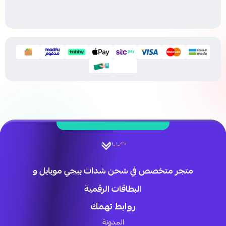
متجر متخصص في شحن شدات ببجي موبايل و
البطاقات الرقمية
روابط تهمك
المدونة