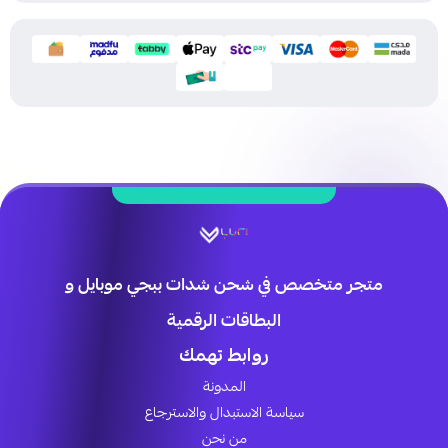
متجر متخصص في شحن شدات ببجي موبايل و
البطاقات الرقمية
روابط تهمك
المدونة
سياسة الاستبدال والاسترجاع
من نحن