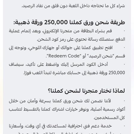
شراء كل ما تحتاجه داخل اللعبة دون قلق من نفاد الرصيد.
طريقة شحن ورق كملنا 250,000 ورقة ذهبية:
· قم بشراء البطاقة من متجرنا الإلكتروني، وبعد إتمام عملية
الدفع، ستصلك رسالة تحتوي على رمز كود الشحن.
· افتح تطبيق كملنا على جوالك أو جهازك اللوحي، وتوجه إلى
قسم “شحن الرصيد” أو “Redeem Code”.
· أدخل الكود المرسل إليك واضغط على تأكيد، سيضاف
250,000 ورقة ذهبية إلى حسابك مباشرة لتبدأ اللعب فورًا.
لماذا تختار متجرنا لشحن كملنا؟
· لأننا نضمن لك شحن ورق كملنا بسرعة وأمان من خلال
أكواد رسمية أصلية، ونوفر خيارات اشتراك كملنا بالتقسيط لتناسب
كل المستخدمين.
· خدمة دعم فني احترافية لمساعدتك في أي وقت، وأسعارنا