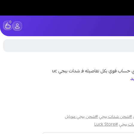
0
لو هدفك توصل لمستوى احترافي داخل PUBG Mobile وتبني حساب قوي بكل تفاصيله فـ شدات ببجي uc
د
#شحن شدات ببجي
#شحن ببجي موبايل
ت ببجي
#Luck Store