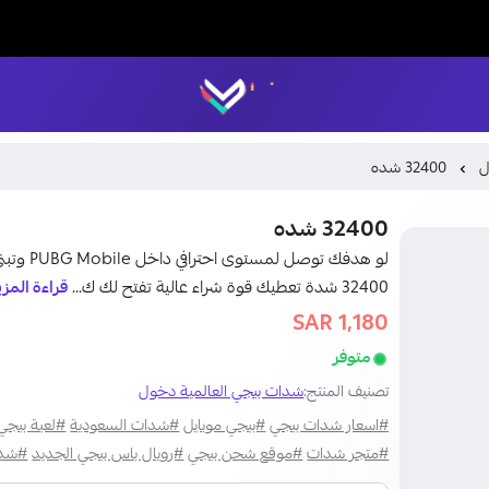
LUCK STORE
ل
32400 شده
32400 شده
32400 شدة تعطيك قوة شراء عالية تفتح لك ك...
قراءة المزي
1,180 SAR
1,500 SAR
متوفر
تصنيف المنتج:
شدات ببجي العالمية دخول
#اسعار شدات ببجي
#ببجي موبايل
#شدات السعودية
#لعبة ببجي
#متجر شدات
#موقع شحن ببجي
#رويال باس ببجي الجديد
#شدا