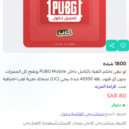
1800 شده
لو تبغى تحكم اللعبة بالكامل داخل PUBG Mobile وتفتح كل المميزات
بدون أي قيود. باقة 40500 شدة ببجي (UC) تمنحك تجربة لعب احترافية
مت...
قراءة المزيد
80 SAR
98.99 SAR
متوفر
تصنيف المنتج:
شدات ببجي العالمية دخول
#اسعار شدات ببجي
#ببجي موبايل
#شدات السعودية
#لعبة ببجي