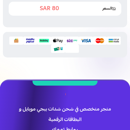
80 SAR
السعر
98.99 SAR
متجر متخصص في شحن شدات ببجي موبايل و
البطاقات الرقمية
روابط تهمك