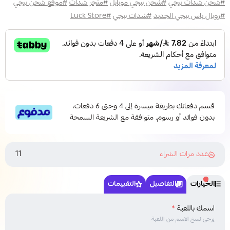
#شحن شدات ببجي
#شحن ببجي موبايل
#متجر شدات
#موقع شحن ببجي
#رويال باس ببجي الجديد
#شدات ببجي
#Luck Store
قسم دفعاتك بطريقة ميسرة إلى 4 وحتى 6 دفعات،
بدون فوائد أو رسوم. متوافقة مع الشريعة السمحة
11
عدد مرات الشراء
الخيارات
التفاصيل
التقييمات
اسمك باللعبة
*
يرجى نسخ الاسم من اللعبة