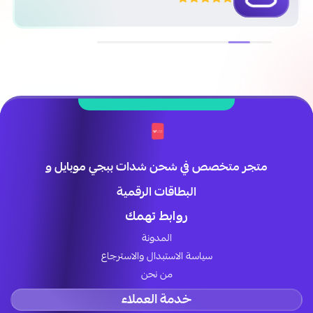
متجر متخصص في شحن شدات ببجي موبايل و
البطاقات الرقمية
روابط تهمك
المدونة
سياسة الاستبدال والاسترجاع
من نحن
خدمة العملاء