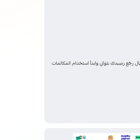
سريع؟ رصيد فوري؟ مع بطاقة شحن زين 21.74 ريال رجّع رصيدك بثواني وابدأ استخدام المكالمات