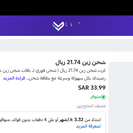
LUCK STORE
شحن زين 21.74 ريال
كرت شحن زين 21.74 ريال | شحن فوري لــ باقا
رصيدك بكل سهولة وسرعة مع بطاقة شحن...
قراءة المزيد
33.99 SAR
متوفر
تصنيف المنتج:
زين