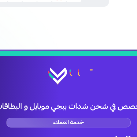
صص في شحن شدات ببجي موبايل و البطاقات 
خدمة العملاء