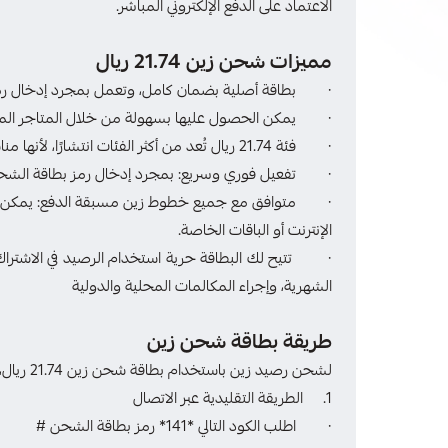
الاعتماد على الدفع الإلكتروني المباشر.
مميزات شحن زين 21.74 ريال
· بطاقة أصلية بضمان كامل، وتعمل بمجرد إدخال ر
· يمكن الحصول عليها بسهولة من خلال المتاجر الموثوقة
· فئة 21.74 ريال تُعد من أكثر الفئات انتشارًا، لأنها مناسبة لإعادة تعبئة سريعة دون تكلفة عالية.
· تفعيل فوري وسريع: بمجرد إدخال رمز بطاقة الشحن، ي
· متوافق مع جميع خطوط زين مسبقة الدفع: يمكن استخ
الإنترنت أو الباقات الخاصة.
· تتيح لك البطاقة حرية استخدام الرصيد في الاشتراك في
الشهرية، وإجراء المكالمات المحلية والدولية
طريقة بطاقة شحن زين
لشحن رصيد زين باستخدام بطاقة شحن زين 21.74 ريال، فقط اتبع الخطوات التالية:
1. الطريقة التقليدية عبر الاتصال
· اطلب الكود التالي *141* رمز بطاقة الشحن #