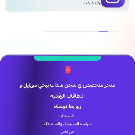
جيده جدا
متجر متخصص في شحن شدات ببجي موبايل و
البطاقات الرقمية
روابط تهمك
المدونة
سياسة الاستبدال والاسترجاع
من نحن