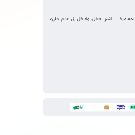
لك أبواب المغامرة — اشترِ، حمّل، وادخل إلى عالم مليء