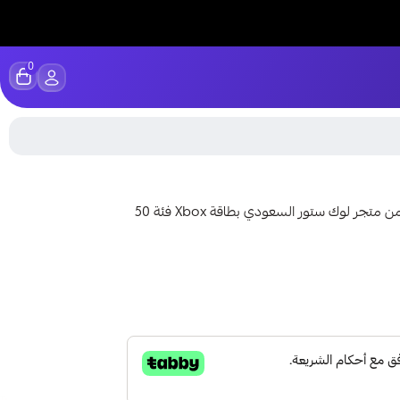
0
اشحن حسابك بـ بطاقة اكس بوكس 50 دولار بأسهل الطرق من متجر لوك ستور السعودي بطاقة Xbox فئة 50