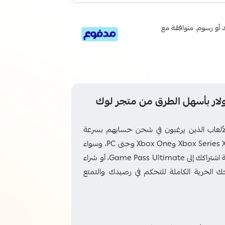
 6 دفعات، بدون فوائد أو رسوم. متوافقة مع
حسابك بـ بطاقة اكس بوكس 50 دولار بأسهل الطرق من متجر لوك
الي لعشّاق الألعاب الذين يرغبون في شحن حسابهم بسرعة
وسهولة للاستمتاع بتجربة لعب متكاملة على أجهزة Xbox Series X | S وXbox One وحتى PC، وسواء
كنت ترغب في شراء الألعاب الجديدة فور صدورها، أو ترقية اشتراكك إلى Game Pass Ultimate، أو شراء
ك الحرية الكاملة للتحكم في رصيدك والتمتع