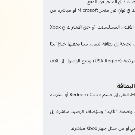
ابك في المتجر فور الدفع.
· بمجرد استلام كود البطاقة، يمكنك شحن رصيدك في ثوانٍ عبر متجر Microsoft أو مباشرة من
· يمكنك استخدام الرصيد لشراء الألعاب، الإضافات، الأفلام، المسلسلات، أو حتى الاشتراك في Xbox
جة إلى بطاقة ائتمان، مما يجعلها خيارًا آمنًا
· بطاقة Xbox 50 دولار مخصصة للحسابات الأمريكية (USA Region) وتتيح الوصول إلى آلاف
لبطاقة
· سجّل الدخول إلى حسابك على Microsoft / Xbox، انتقل إلى قسم Redeem Code أو استرداد
د بطاقة Xbox المكون من 25 حرفًا، واضغط "تأكيد" وسيُضاف الرصيد مباشرة إلى