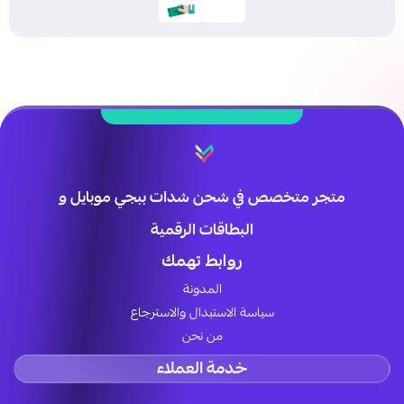
متجر متخصص في شحن شدات ببجي موبايل و
البطاقات الرقمية
روابط تهمك
المدونة
سياسة الاستبدال والاسترجاع
من نحن
خدمة العملاء