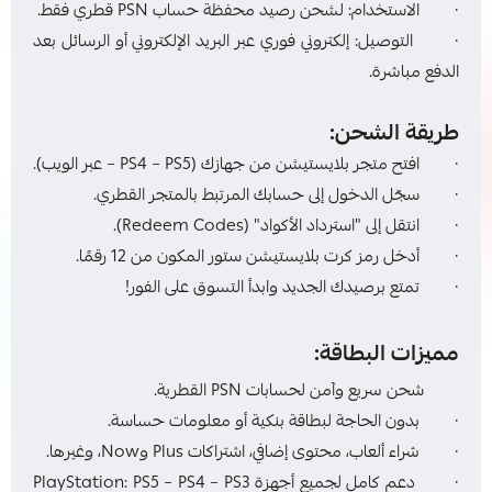
· الاستخدام: لشحن رصيد محفظة حساب PSN قطري فقط.
· التوصيل: إلكتروني فوري عبر البريد الإلكتروني أو الرسائل بعد
الدفع مباشرة.
طريقة الشحن:
· افتح متجر بلايستيشن من جهازك (PS4 – PS5 – عبر الويب).
· سجّل الدخول إلى حسابك المرتبط بالمتجر القطري.
· انتقل إلى "استرداد الأكواد" (Redeem Codes).
· أدخل رمز كرت بلايستيشن ستور المكون من 12 رقمًا.
· تمتع برصيدك الجديد وابدأ التسوق على الفور!
مميزات البطاقة:
شحن سريع وآمن لحسابات PSN القطرية.
· بدون الحاجة لبطاقة بنكية أو معلومات حساسة.
· شراء ألعاب، محتوى إضافي، اشتراكات Plus وNow، وغيرها.
· دعم كامل لجميع أجهزة PlayStation: PS5 – PS4 – PS3