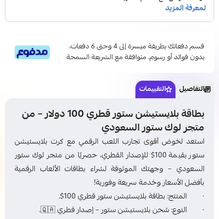
قسم دفعاتك بطريقة ميسرة إلى 4 وحتى 6 دفعات،
بدون فوائد أو رسوم. متوافقة مع الشريعة السمحة
التفاصيل
التقييمات
بطاقة بلايستيشن ستور قطري 100 دولار – من
متجر لوك ستور السعودي
استعد لخوض أقوى تجارب اللعب الرقمي مع كرت بلايستيشن
ستور بقيمة 100$ للإصدار القطري، حصريًا من متجر لوك ستور
السعودي – وجهتك الموثوقة لشراء بطاقات الألعاب الرقمية
بأفضل الأسعار وخدمة سريعة وفورية!
· المنتج: بطاقة بلايستيشن ستور قطري 100$.
· النوع: شحن بلايستيشن ستور – إصدار قطري 🇶🇦.