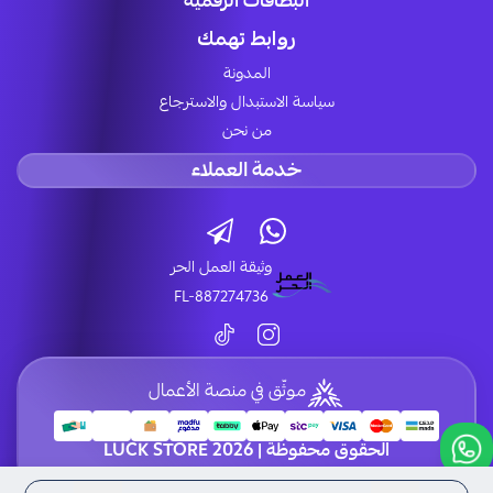
البطاقات الرقمية
روابط تهمك
المدونة
سياسة الاستبدال والاسترجاع
من نحن
خدمة العملاء
وثيقة العمل الحر
FL-887274736
موثّق في منصة الأعمال
الحقوق محفوظة | 2026
LUCK STORE