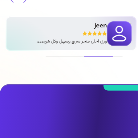
jeen
وربي احلى متجر سريع وسهل وكل شيءءء