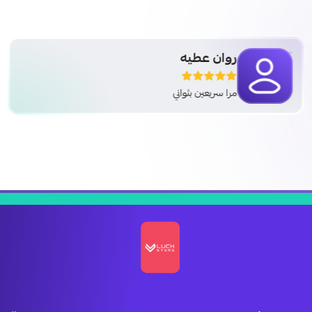
روان عطيه
مرا سريعين بثواني