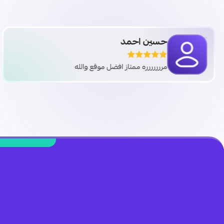
حسين احمد
مررررررره ممتاز افضل موقع والله