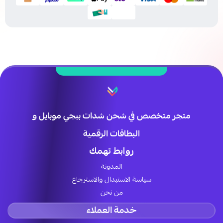
متجر متخصص في شحن شدات ببجي موبايل و
البطاقات الرقمية
روابط تهمك
المدونة
سياسة الاستبدال والاسترجاع
من نحن
خدمة العملاء