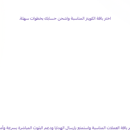
خلّ حضورك أقوى على تيك توك
اختر باقة الكوينز المناسبة واشحن حسابك بخطوات سهلة.
اشحن عملات جاكو لايف بكل سهولة
ر باقة العملات المناسبة واستمتع بإرسال الهدايا ودعم البثوث المباشرة بسرعة وأما