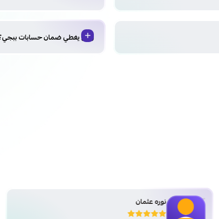
وش يغطي ضمان حسابات ببجي؟
نوره عثمان