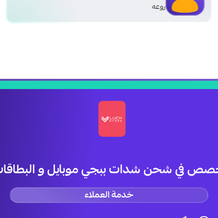
روعه
صص في شحن شدات ببجي موبايل و البطاقات 
خدمة العملاء