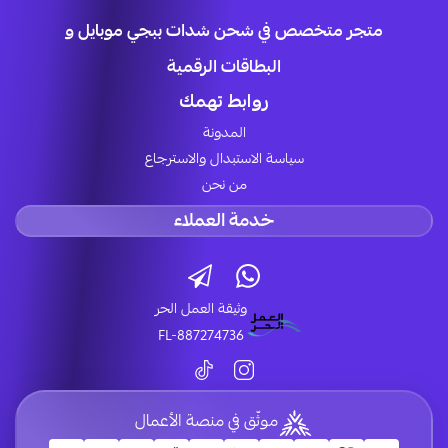
متجر متخصص في شحن شدات ببجي موبايل و
البطاقات الرقمية
روابط تهمك
المدونة
سياسة الاستبدال والاسترجاع
من نحن
خدمة العملاء
وثيقة العمل الحر
FL-887274736
موثّق في منصة الأعمال