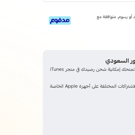
 6 دفعات، بدون فوائد أو رسوم. متوافقة مع
بطاقة ايتونز امريكي 20$ من متجر لوك ستور السعودي تمنحك إمكانية شحن رصيدك في متجر iTunes
استمتع بشراء التطبيقات، الألعاب، الأفلام، الموسيقى، والاشتراكات المختلفة على أجهزة Apple الخاصة