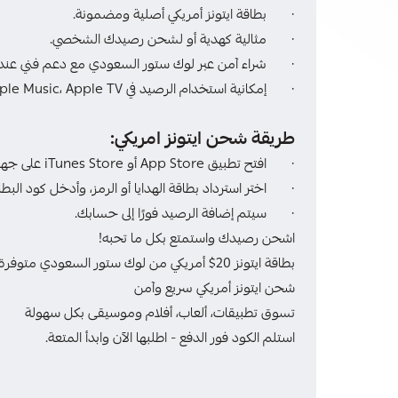
· بطاقة ايتونز أمريكي أصلية ومضمونة.
· مثالية كهدية أو لشحن رصيدك الشخصي.
· شراء آمن عبر لوك ستور السعودي مع دعم فني عند 
· إمكانية استخدام الرصيد في App Store، Apple Music، Apple TV، وiTunes Store.
طريقة شحن ايتونز امريكي:
· افتح تطبيق App Store أو iTunes Store على جهازك، وسجل الدخول بحساب Apple ID.
· اختر استرداد بطاقة الهدايا أو الرمز، وأدخل كود البط
· سيتم إضافة الرصيد فورًا إلى حسابك.
اشحن رصيدك واستمتع بكل ما تحبه!
بطاقة ايتونز 20$ أمريكي من لوك ستور السعودي متوفرة الآن
شحن ايتونز أمريكي سريع وآمن
تسوق تطبيقات، ألعاب، أفلام وموسيقى بكل سهولة
استلم الكود فور الدفع - اطلبها الآن وابدأ المتعة.