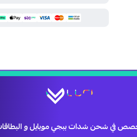
صص في شحن شدات ببجي موبايل و البطاقات 