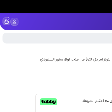
0
بطاقة آيتونز 20 دولار – من متجر لوك ستور السعودي بطاقة ايتونز امريكي 20$ من متجر لوك ستور السعودي