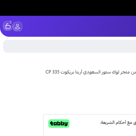
0
احصل على بطاقات شحن أرينا بريكوت 335 CP بأفضل سعر من متجر لوك ستور السعودي أرينا بريكوت 335 CP